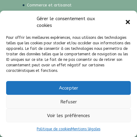
Commerce et artisanat
Le tourisme
Gérer le consentement aux
Plateforme taxe de séjour
cookies
UCA – Union Commerciale et Artisanale du
Pour offrir les meilleures expériences, nous utilisons des technologies
Canton de La Chambre
telles que les cookies pour stocker et/ou accéder aux informations des
Yatou en Maurienne
appareils. Le fait de consentir à ces technologies nous permettra de
traiter des données telles que le comportement de navigation ou les
Vie culturelle
ID uniques sur ce site. Le fait de ne pas consentir ou de retirer son
Établissement d’Enseignement Artistique
consentement peut avoir un effet négatif sur certaines
Maurienne
caractéristiques et fonctions.
Les notes vagabondes
Partenaires
Accepter
Contact
Refuser
Accessibilité
Contactez le responsable du site internet
Voir les préférences
Mentions légales
Politique de cookies (UE)
Politique de cookies
Mentions légales
Résidence des Cordeliers