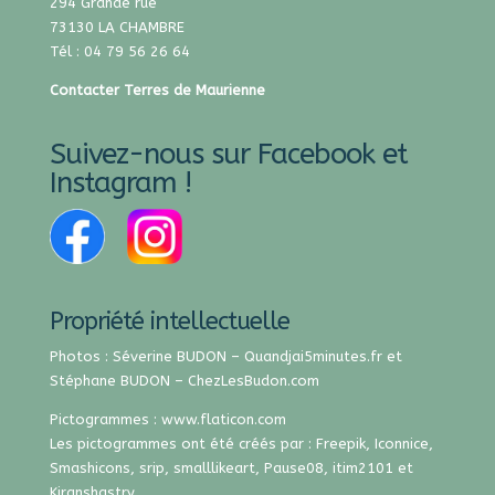
294 Grande rue
73130 LA CHAMBRE
Tél : 04 79 56 26 64
Contacter Terres de Maurienne
Suivez-nous sur Facebook et
Instagram !
Propriété intellectuelle
Photos : Séverine BUDON –
Quandjai5minutes.fr
et
Stéphane BUDON –
ChezLesBudon.com
Pictogrammes :
www.flaticon.com
Les pictogrammes ont été créés par :
Freepik
,
Iconnice
,
Smashicons
,
srip
,
smalllikeart
,
Pause08
,
itim2101
et
Kiranshastry
.