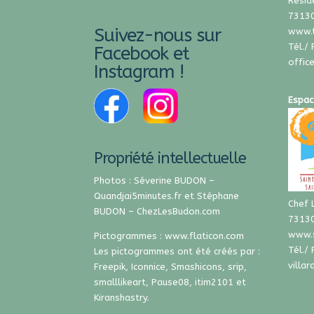
Résid
73130
Suivez-nous sur
www.
Tél./
Facebook et
offic
Instagram !
Espac
Propriété intellectuelle
Photos : Séverine BUDON –
Quandjai5minutes.fr
et Stéphane
Chef 
BUDON –
ChezLesBudon.com
73130
www.
Pictogrammes :
www.flaticon.com
Tél./
Les pictogrammes ont été créés par :
villa
Freepik
,
Iconnice
,
Smashicons
,
srip
,
smalllikeart
,
Pause08
,
itim2101
et
Kiranshastry
.