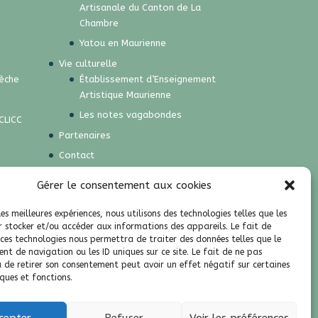
Artisanale du Canton de La
Chambre
Yatou en Maurienne
Vie culturelle
rèche
Établissement d’Enseignement
Artistique Maurienne
Les notes vagabondes
CLICC
Partenaires
Contact
Accessibilité
Gérer le consentement aux cookies
Contactez le responsable du
site internet
les meilleures expériences, nous utilisons des technologies telles que les
r stocker et/ou accéder aux informations des appareils. Le fait de
Mentions légales
 ces technologies nous permettra de traiter des données telles que le
Politique de cookies (UE)
t de navigation ou les ID uniques sur ce site. Le fait de ne pas
u de retirer son consentement peut avoir un effet négatif sur certaines
Résidence des Cordeliers
ques et fonctions.
cepter
Refuser
Voir les préférences