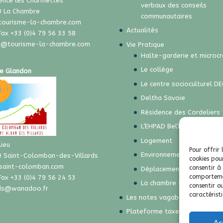
ence les Charmettes
verbaux des conseils
 La Chambre
communautaires
tourisme-la-chambre.com
Actualités
 Fax +33 (0)4 79 56 33 58
e@tourisme-la-chambre.com
Vie Pratique
Halte-garderie et microc
Le collège
e Glandon
Le centre socioculturel DE
Deltha Savoie
Résidence des Cordeliers
L’EHPAD Bel’Fontaine
Logement
Lieu
Pour offrir 
Environnement et déchets
 Saint-Colomban-des-Villards
cookies pou
saint-colomban.com
consentir à
Déplacements
comportemen
 Fax +33 (0)4 79 56 24 53
La chambre funéraire
consentir o
rds@wanadoo.fr
caractéristi
Les notes vagabondes
Plateforme taxe de séjour
Ac