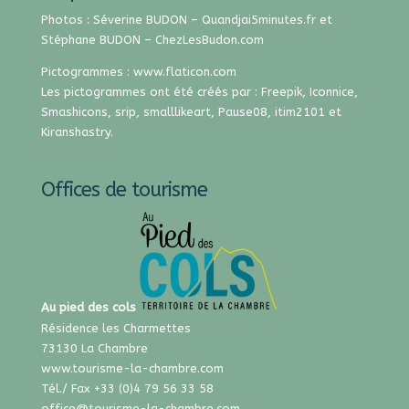
Photos : Séverine BUDON –
Quandjai5minutes.fr
et
Stéphane BUDON –
ChezLesBudon.com
Pictogrammes :
www.flaticon.com
Les pictogrammes ont été créés par :
Freepik
,
Iconnice
,
Smashicons
,
srip
,
smalllikeart
,
Pause08
,
itim2101
et
Kiranshastry
.
Offices de tourisme
Au pied des cols
Résidence les Charmettes
73130 La Chambre
www.tourisme-la-chambre.com
Tél./ Fax +33 (0)4 79 56 33 58
office@tourisme-la-chambre.com