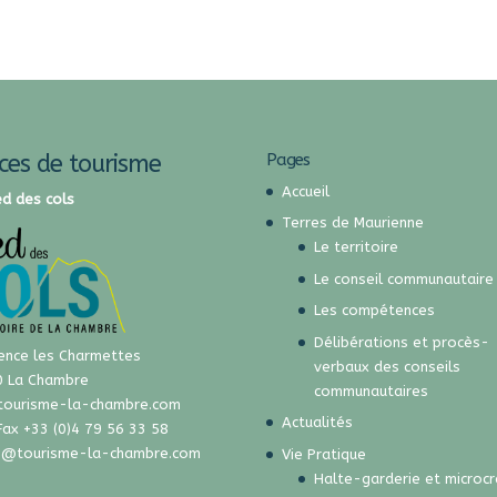
ices de tourisme
Pages
Accueil
ed des cols
Terres de Maurienne
Le territoire
Le conseil communautaire
Les compétences
Délibérations et procès-
ence les Charmettes
verbaux des conseils
 La Chambre
communautaires
tourisme-la-chambre.com
Actualités
 Fax +33 (0)4 79 56 33 58
e@tourisme-la-chambre.com
Vie Pratique
Halte-garderie et microc