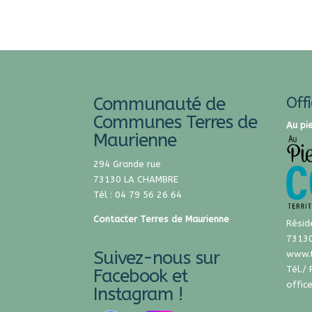
Communauté de
Off
Communes Terres de
Au pi
Maurienne
294 Grande rue
73130 LA CHAMBRE
Tél : 04 79 56 26 64
Contacter Terres de Maurienne
Résid
73130
Suivez-nous sur
www.
Tél./
Facebook et
offic
Instagram !